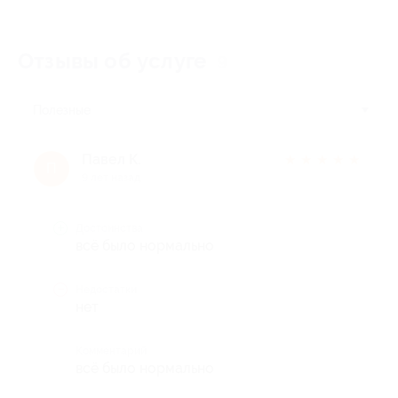
Отзывы об услуге
9
Полезные
Павел К.
★
★
★
★
★
П
9 лет назад
Достоинства
всё было нормально
Недостатки
нет
Комментарий
всё было нормально