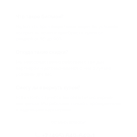
Что такое Биглион?
Biglion это про специальные акции, по условиям
которых вы можете приобрести купон со
скидкой от 50 до 90%
Откуда такие скидки?
Мы непосредственно работаем с каждым
партнером и договариваемся с ним о лучших
условиях для вас
Смогу ли я вернуть купон?
Если что-то случится, мы обязательно вернем
вам деньги. Мы работаем только с проверенными
и надежными партнерами
Остались вопросы?
+7 (495) 649-649-1