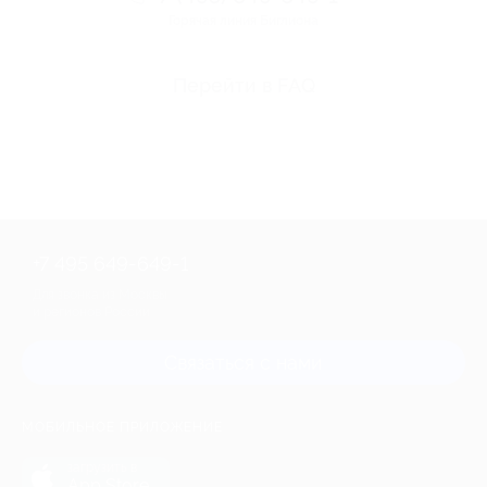
Горячая линия Биглиона
Перейти в FAQ
+7 495 649-649-1
Для звонка из Москвы
и регионов России
Связаться с нами
МОБИЛЬНОЕ ПРИЛОЖЕНИЕ
загрузить в
App Store