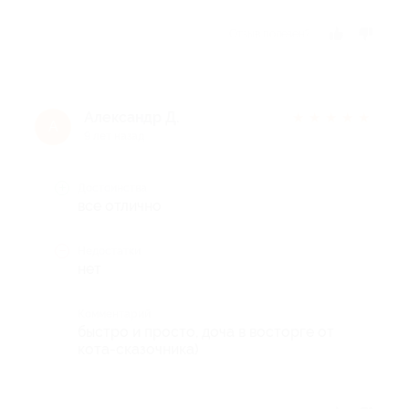
Отзыв полезен?
Александр Д.
★
★
★
★
★
А
9 лет назад
Достоинства
все отлично
Недостатки
нет
Комментарий
быстро и просто, доча в восторге от
кота-сказочника)