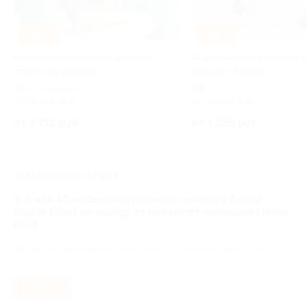
–42%
–65%
Изготовление ортопедических
Анатомический матрас 
стелек со скидкой
подушка Askona
Бутырская
РФ
5.0
(4)
Куплено 15
5.0
(3)
от 3 712 руб.
от 1 225 руб.
ЗАВЕРШЁННАЯ АКЦИЯ
3, 5 или 10 моделей мужского нижнего белья
Calvin Klein на выбор от интернет-магазина Home-
Profi
Новые Черёмушки,
г. Москва, ул. Профсоюзная, д. 58, к. 4
- 63%