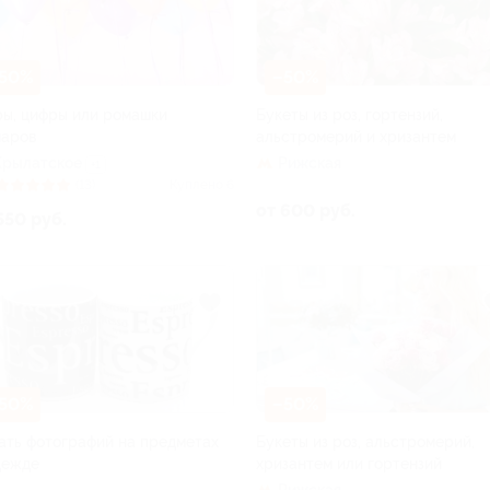
50%
–50%
ы, цифры или ромашки
Букеты из роз, гортензий,
шаров
альстромерий и хризантем
Крылатское
Рижская
+1
(13)
Куплено 6
от 600 руб.
550 руб.
50%
–50%
ать фотографий на предметах
Букеты из роз, альстромерий,
дежде
хризантем или гортензий