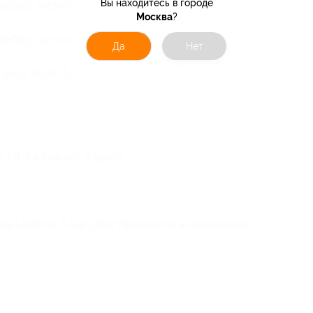
Вы находитесь в городе
набор кистей для макияжа
Kylie Professional
Москва
?
набор кистей для макияжа
Kylie в тубусе
Да
Нет
ags Kylie (535 руб. вместо 1190 руб.)
 Kit 3 в 1 имеет 3 цвета:
ie Lipstick & Lip Liner продаются в нескольких