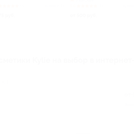
Рижская
(3)
Куплено 13
5.0
(11)
Купле
75 руб.
от 500 руб.
метики Kylie на выбор в интернет
 к. 1
от 
Экон