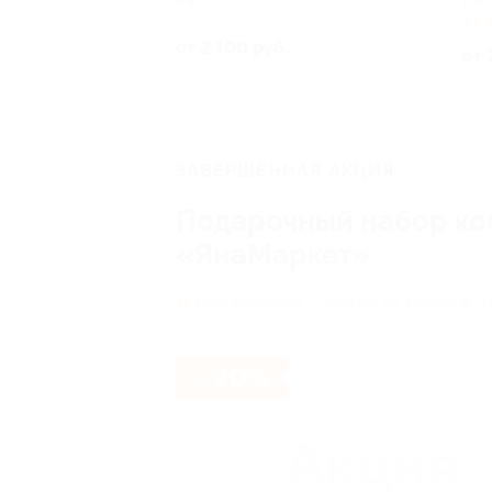
РФ
РФ
4.8
от 2 100 руб.
от 
ЗАВЕРШЁННАЯ АКЦИЯ
Подарочный набор кос
«ЯнаМаркет»
Бабушкинская,
г. Москва, ул. Искры, д. 31,
- 70%