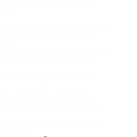
ченное количество купонов для себя или
товаров:
lie Holiday Big Box
(1997 руб. вместо 7990 руб.)
 Holiday Edition
или
Kylie Kyshadow The
00 руб.)
e Birthday Edition (390 рублей. вместо 780 руб.)
Cosmetics Kyliner Kit 3 в 1 (354 руб. вместо
овой помады
Kylie Birthday Edition
(630 руб.
 lip kit Holiday Edition (636 руб. вместо
oliday Edition (521 руб. вместо 1490 руб.)
 для губ и карандаш Kylie Lipstick & Lip Liner
4 in 1 Brown Suger (блеск, карандаш для губ,
точилка) (477 руб. вместо 1990 руб.)