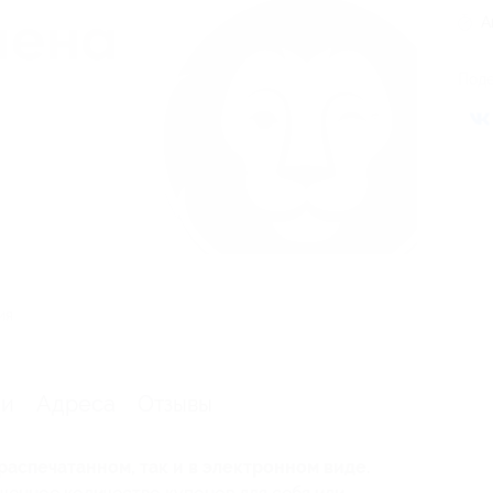
А
Поде
ия
ии
Адреса
Отзывы
распечатанном, так и в электронном виде.