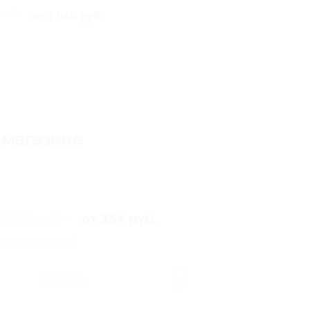
но 10
от 1 050 руб.
-магазине
1 180 руб.
от 354 руб.
омия от 826 руб.
Купить
27