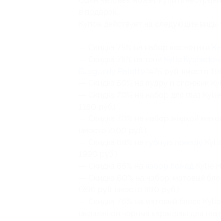
Один человек может купить неограни
в подарок.
Купон действует на следующие виды 
— Скидка 75% на набор косметики
Ky
— Скидка 75% на тени
Kylie Kyshadow
Burgundy Palette
(475 руб. вместо 19
— Скидка 50% на пудру и спонжик Kyli
— Скидка 70% на набор для глаз Kylie 
1180 руб.)
— Скидка 70% на набор жидкой мат
вместо 2100 руб.)
— Скидка 68% на
губную помаду
Kylie
1990 руб.)
— Скидка 65% на
набор помад
Kylie H
— Скидка 60% на набор: матовый блеск
(396 руб. вместо 990 руб.)
— Скидка 76% на матовый блеск Kylie 
выдвижной черный карандаш для глаз, 