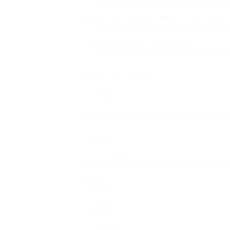
— Скидка 50% на профессиональный 
Brush Set
(745 руб. вместо 1490 руб.)
— Скидка 50% на профессиональный 
(900 руб. вместо 1800 руб.)
— Скидка 55% на косметичку Makeup B
Пудра двух тонов:
—
тон 1
,
—
тон 2
.
Набор для глаз Kylie Cosmetics Kyliner
—
Black
,
—
Brown
,
—
Chameleon
.
Матовый блеск для губ и карандаш Kyl
цветах:
—
Кoko
,
—
Dolce
,
—
Рosie
,
—
Сandy
,