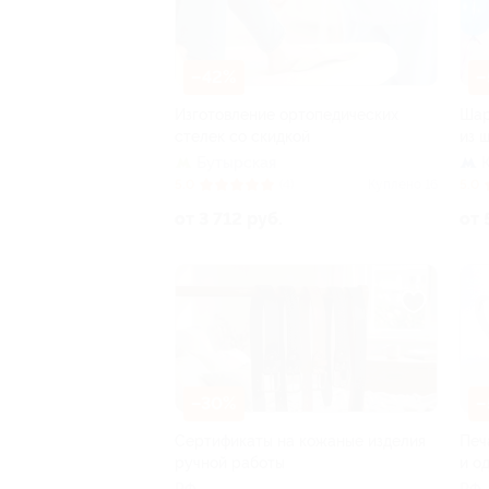
–42%
–
Изготовление ортопедических
Шар
стелек со скидкой
из 
Бутырская
5.0
(4)
Куплено 16
5.0
от 3 712 руб.
от 
–30%
–
Сертификаты на кожаные изделия
Печ
ручной работы
и о