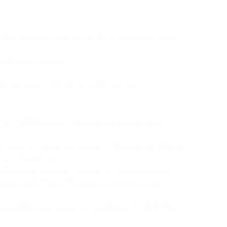
имо сделать заказ на
сайте
с указанием кода
ообщить пин-код.
бочих дней с 10:00 до 18:00 часов;
е 5 км от МКАД рассчитывается оператором.
ожен из офиса по адресу: г. Москва, ул. Искры,
ст. м. «Свиблово»);
обходимо заранее связаться с менеджерами
через сайт. Товар бронируется за до конца
рждайте свой заказ по телефону +7 (901) 700-