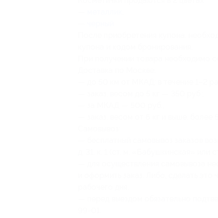
Косметички продаются в 2 цветах
—
металлик
,
—
черный
.
После приобретения купона, необход
купона и кодом бронирования.
При получении товара необходимо с
Доставка по Москве:
— до 50 км от МКАД: в течение 1–2 ра
— заказ, весом до 5 кг — 350 руб.;
— за МКАД — 500 руб.;
— заказ, весом от 6 кг и выше, боле
Самовывоз:
— бесплатный самовывоз заказов возм
д. 31, к. 1 (ст. м. «Бабушкинская» или 
— для осуществления самовывоза не
и оформить заказ. Либо, сделать это 
рабочего дня.
— перед выездом обязательно подтве
99-01.