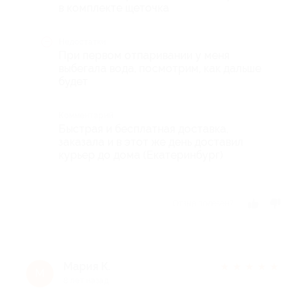
в комплекте щеточка
Недостатки
При первом отпаривании у меня
выбегала вода, посмотрим, как дальше
будет
Комментарий
Быстрая и бесплатная доставка,
заказала и в этот же день доставил
курьер до дома (Екатеринбург)
Отзыв полезен?
Мария К.
★
★
★
★
★
М
8 лет назад