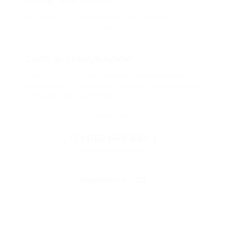
Откуда такие скидки?
Мы непосредственно работаем с каждым
партнером и договариваемся с ним о лучших
условиях для вас
Смогу ли я вернуть купон?
Если что-то случится, мы обязательно вернем
вам деньги. Мы работаем только с проверенными
и надежными партнерами
Остались вопросы?
+7 (495) 649-649-1
Горячая линия Биглиона
Перейти в FAQ