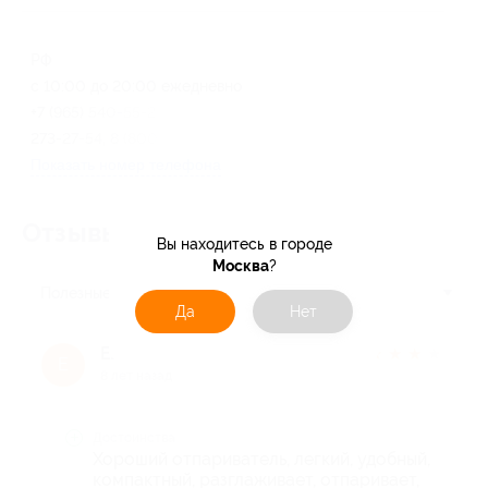
РФ
с 10:00 до 20:00 ежедневно
+7 (965) 540-55-27, +7 (963)
273-27-54, 8 (800) 775-73-27
Показать номер телефона
Отзывы об услуге
51
Вы находитесь в городе
Москва
?
Полезные
Да
Нет
Елена Р.
★
★
★
★
★
Е
8 лет назад
Достоинства
Хороший отпариватель, легкий, удобный,
компактный, разглаживает, отпаривает,