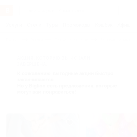
Услуги
Отели
Туры
Промокоды
Кэшбэк
Афиша 
Главная
Услуги
Товары по купонам
Бытовая техника и э
АКЦИЯ, КОТОРУЮ ВЫ ИСКАЛИ,
ЗАВЕРШЕНА.
К сожалению, выгодные акции быстро
заканчиваются.
Но у Biglion есть предложения, которые
могут вам понравиться!