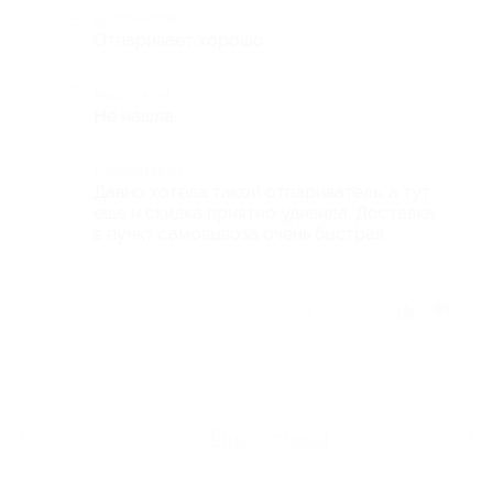
Достоинства
Отпаривает хорошо.
Недостатки
Не нашла.
Комментарий
Давно хотела такой отпариватель, а тут
еще и скидка приятно удивила. Доставка
в пункт самовывоза очень быстрая.
Отзыв полезен?
Ещё
отзывы