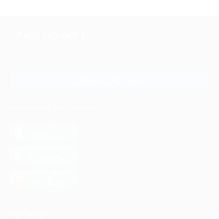
+7 495 649-649-1
Для звонка из Москвы
и регионов России
Связаться с нами
МОБИЛЬНОЕ ПРИЛОЖЕНИЕ
загрузить в
App Store
загрузить в
Google Play
загрузить в
AppGallery
КОМПАНИЯ