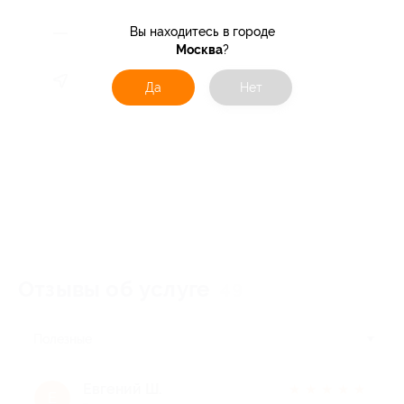
Вы находитесь в городе
Москва
?
Да
Нет
Отзывы об услуге
49
Полезные
Евгений Ш.
★
★
★
★
★
Е