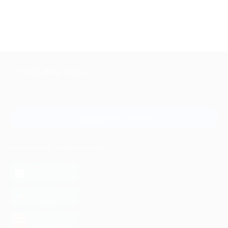
+7 495 649-649-1
Для звонка из Москвы
и регионов России
Связаться с нами
МОБИЛЬНОЕ ПРИЛОЖЕНИЕ
загрузить в
App Store
загрузить в
Google Play
загрузить в
AppGallery