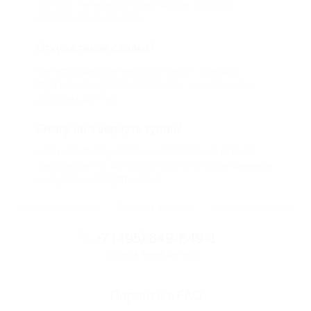
которых вы можете приобрести купон со
скидкой от 50 до 90%
Откуда такие скидки?
Мы непосредственно работаем с каждым
партнером и договариваемся с ним о лучших
условиях для вас
Смогу ли я вернуть купон?
Если что-то случится, мы обязательно вернем
вам деньги. Мы работаем только с проверенными
и надежными партнерами
Остались вопросы?
+7 (495) 649-649-1
Горячая линия Биглиона
Перейти в FAQ