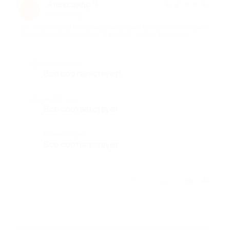
Александр Ч.
★
★
★
★
★
А
7 лет назад
про Портативная беспроводная колонка Charge 3 от интернет-
магазина «Товары Маркет» (1497 руб. вместо 4990 руб.)
Достоинства
Все соответствует!
Недостатки
Все соответствует
Комментарий
Все соответствует
Отзыв полезен?