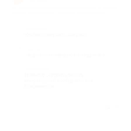
7 лет назад
про Портативная беспроводная колонка Charge 3 от интернет-
магазина «Товары Маркет» (1497 руб. вместо 4990 руб.)
Достоинства
Удобно совершать покупки.
Недостатки
Уведомление пришло с опозданием.
Комментарий
Немного ускорить работу
операторов.А вообще мне всё
понравилось.
Отзыв полезен?