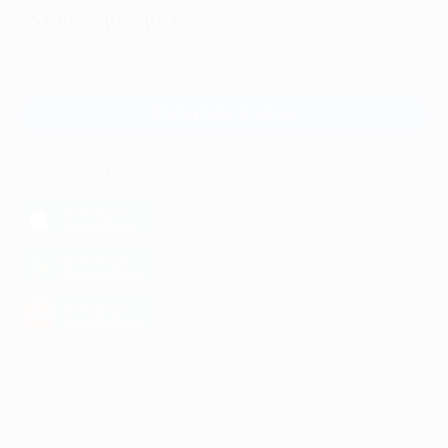
+7 495 649-649-1
Для звонка из Москвы
и регионов России
Связаться с нами
МОБИЛЬНОЕ ПРИЛОЖЕНИЕ
загрузить в
App Store
загрузить в
Google Play
загрузить в
AppGallery
КОМПАНИЯ