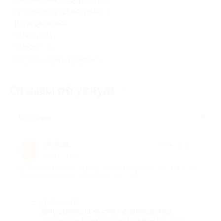
пт: с 09:00 до 21:00, сб-вс: с
10:00 до 20:00)
+7 (495) 204-17-41 (г. Москва),
+7 (906) 525-77-21 (Россия)
Показать номер телефона
Отзывы об услуге
7
Полезные
Polina
★
★
★
★
★
P
8 лет назад
про Составление и расшифровка натальной карты от центра
Personal-astro (450 руб. вместо 1000 руб.)
Достоинства
Информации много, но изложение
доступно. Есть над чем подумать, чем