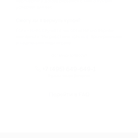
партнером и договариваемся с ним о лучших
условиях для вас
Смогу ли я вернуть купон?
Если что-то случится, мы обязательно вернем
вам деньги. Мы работаем только с проверенными
и надежными партнерами
Остались вопросы?
+7 (495) 649-649-1
Горячая линия Биглиона
Перейти в FAQ