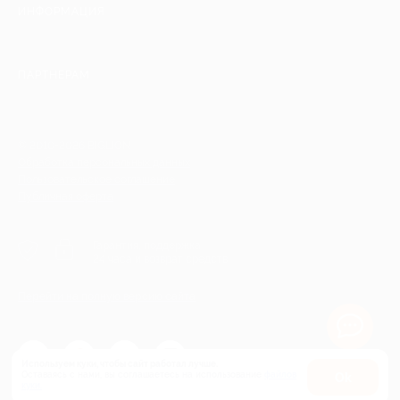
ИНФОРМАЦИЯ
ПАРТНЕРАМ
© 2010-2026 BIGLION
Обработка персональных данных
Пользовательское соглашение
Публичная оферта
Гарантия, поддержка
24 часа и возврат средств
Перейти на полную версию сайта
Используем куки, чтобы сайт работал лучше.
Оставаясь с нами, вы соглашаетесь на использование
файлов
Оk
куки.