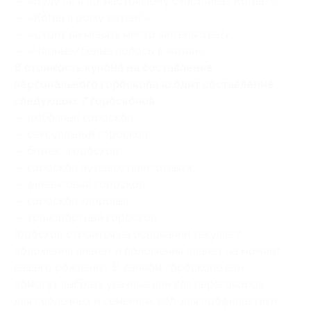
— «Буду ли я по-настоящему счастлива? Когда?»;
— «Когда я рожу детей?»;
— «Стоит ли менять место жительства?»;
— «Черные/белые полосы в жизни».
В стоимость купона на составление
персонального гороскопа входит составление
следующих 7 гороскопов:
— любовный гороскоп;
— сексуальный гороскоп;
— бизнес-гороскоп;
— гороскоп путешествий/отдыха;
— финансовый гороскоп;
— гороскоп здоровья;
— транспортный гороскоп.
Гороскоп строится на основании текущего
положения планет и положения планет на момент
вашего рождения. В данном гороскопе вам
помогут выбрать удачные дни для переговоров,
для сердечных и семейных дел, для профилактики