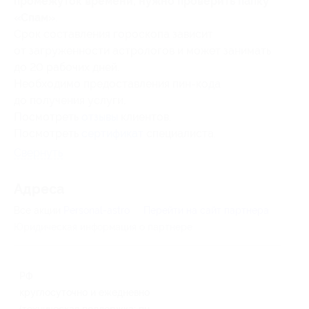
промежуток времени, нужно проверить папку
«Спам»
.
Срок составления гороскопа зависит
от загруженности астрологов и может занимать
до 20 рабочих дней.
Необходимо предоставления пин-кода
до получения услуги.
Посмотреть
отзывы
клиентов.
Посмотреть
сертификат
специалиста.
Свернуть
Адресa
Все акции
Personal-astro
Перейти на сайт партнера
Юридическая информация о партнёре
РФ
круглосуточно и ежедневно
(техническая поддержка: пн-