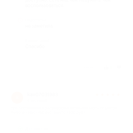
воспользоваться.
Недостатки
не заметила
Комментарий
Спасибо.
Отзыв полезен?
1
kav07031983
★
★
★
★
★
k
8 лет назад
про Составление и расшифровка натальной карты от центра
Personal-astro (450 руб. вместо 4500 руб.)
Достоинства