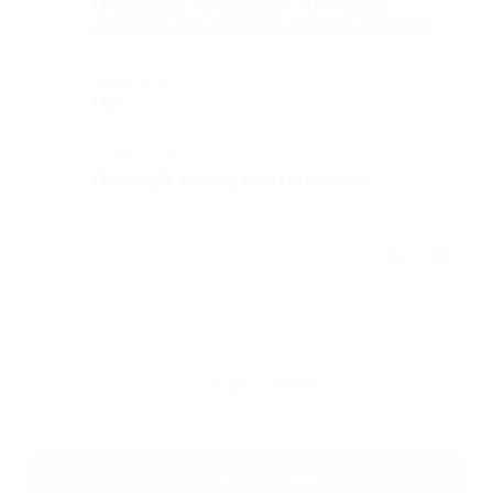
Интересно. Узнала кое - что новое,
воспользуюсь рекомендациями.Спасибо
Недостатки
Нет
Комментарий
Пожалуй, закажу еще гороскоп)
Отзыв полезен?
3
Ещё
отзывы
Оставить отзыв