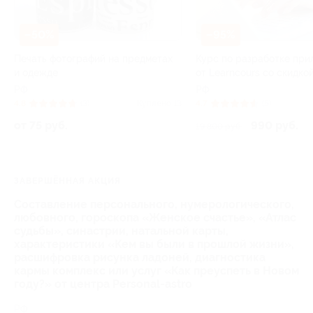
–50%
–95%
Печать фотографий на предметах
Курс по разработке пр
и одежде
от Learncours со скидко
РФ
РФ
4.8
(3)
Куплено 13
4.7
(5)
от 75 руб.
990 руб.
19 800 руб.
ЗАВЕРШЁННАЯ АКЦИЯ
Составление персонального, нумерологического,
любовного, гороскопа «Женское счастье», «Атлас
судьбы», синастрии, натальной карты,
характеристики «Кем вы были в прошлой жизни»,
расшифровка рисунка ладоней, диагностика
кармы комплекс или услуг «Как преуспеть в Новом
году?» от центра Personal-astro
РФ