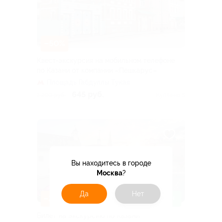
–50%
Квест-экскурсия на мобильном телефоне
по Казани от компании «Пешкарус»
Площадь Габдуллы Тукая
645 руб.
1 290 руб.
Куплено 5
Вы находитесь в городе
Москва
?
Да
Нет
–20%
ЗАПИСАТЬСЯ ОНЛАЙН
Билет на экскурсию по Казани