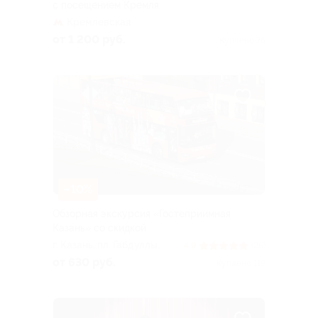
с посещением Кремля
Кремлевская
от 1 200 руб.
Куплено 76
–10%
Обзорная экскурсия «Гостеприимная
Казань» со скидкой
г. Казань, пл. Габдуллы
4.9
(25)
Тукая (начало маршрута,
от 630 руб.
Куплено 119
справа от часов на ул.
Баумана)