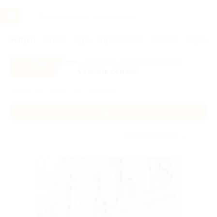
Услуги
Отели
Туры
Промокоды
Кэшбэк
Афиша 
Все скидки
- в мобильном приложении!
Скачать сейчас!
Главная
Услуги
Экскурсии
Экскурсии
Без сортировки