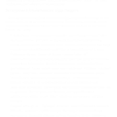
появляются экскурсионные предложения в вашем городе – вы точно
подберёте для себя что-то подходящее.
Экскурсии в Альметьевске: куда сходить
Больше всего экскурсий на Биглион представлено в Москве. И это
неудивительно, ведь огромная столица России пользуется высоким
туристическим спросом. И вот какие акции на экскурсии в Москве
бывают на сайте:
С животными – посещение котокафе с чаепитием и сладостями,
экскурсионные прогулки на лошадях, посещение питомника с
ездовыми собаками хаски. На всех подобных экскурсиях вас ждут
увлекательные рассказы о животных, а также общение с ними.
Семейные музеи, такие как музей “Сказки Арбат 16” –
развлекательные интерактивные пространства, рассчитанные на
людей всех возрастов. Часто представляют собой необычные
фотолокации. Также характерны научные музеи, которые знакомят
детей и взрослых с разными явлениями в занимательной форме.
Экскурсии в Альметьевске на автобусе – отличный способ
познакомиться с городом без особых усилий. Автобусные
экскурсии позволяют посмотреть много достопримечательностей
за один раз. Часто такие они бывают нестандартными и
авторскими, чтобы их мог посетить даже знакомый с городом
человек.
Водные экскурсии – проходят в летний сезон по рекам и каналам
Москвы. Сочетают в себе водную прогулку и познавательную
экскурсию, подходят для всей семьи. Во время такого плавания