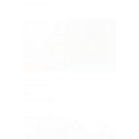
Булачная, д. 43/1 (отель
от 240 руб.
Куплено 36
«Азимут», стеклянный офис
продаж при входе в холл
справа)
–20%
ЗАПИСАТЬСЯ ОНЛАЙН
Автобусная экскурсия «Вечерняя Казань»
со скидкой
Кремлевская
+2
от 1 120 руб.
Куплено 27