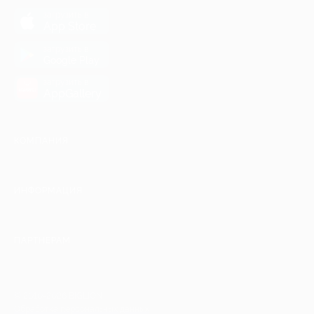
загрузить в
App Store
загрузить в
Google Play
загрузить в
AppGallery
КОМПАНИЯ
ИНФОРМАЦИЯ
ПАРТНЕРАМ
© 2010-2026 BIGLION
Обработка персональных данных