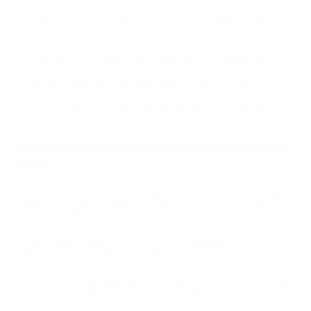
можно познакомиться со столицей с необычного ракурса. Кстати,
водные экскурсии бывают не только на теплоходах и катерах, но и
на досках сапбордах.
Квесты и пешеходные обзорные экскурсии в Альметьевске –
позволяют в спокойном темпе познакомиться с городом, могут
включать расследование всевозможных загадок о его
достопримечательностях. Например: экскурсия по Арбату, по
булгаковской Москве или по Кремлю. А ещё среди пеших
экскурсий на сайте бывают настоящие спектакли: прогулки по
городу в театрализованной форме.
Низкие цены на экскурсии по Питеру, Москве, Казани и не
только
На этой странице собраны все актуальные акции на экскурсии в
вашем городе. Если вы присматриваете экскурсии в другом городе,
выберите его в верхнем левом углу. Там есть не только Москва и
Питер, но и Калининград, Сочи, Екатеринбург и другие города. В
каждом из них есть свои варианты.
Чтобы сориентироваться в акциях, можно упорядочить их по
рейтингу, цене и популярности. Также можно отобразить их на карте,
чтобы выбрать наиболее удобную локацию. Перед тем, как купить
купон на экскурсию, прочитайте все условия акции: сколько она
длится, на какие программы действует, как записаться на экскурсию
по купону и как отменить запись. Обратите внимание, нет ли
обязательных доплат по купону.