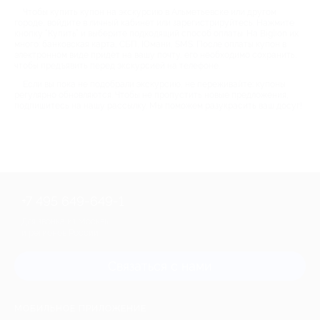
Чтобы купить купон на экскурсию в Альметьевске или другом
городе, войдите в личный кабинет или зарегистрируйтесь. Нажмите
кнопку “Купить” и выберите подходящий способ оплаты. На Biglion их
много: банковская карта, СБП, Юмани, SMS. После оплаты купон в
электронном виде придёт на вашу почту, его необходимо сохранить,
чтобы предъявить перед экскурсией на телефоне.
Если вы пока не подобрали экскурсию, не переживайте: купоны
регулярно обновляются. Чтобы не пропустить новые предложения,
подпишитесь на нашу рассылку. Мы поможем разукрасить ваш досуг!
+7 495 649-649-1
Для звонка из Москвы
и регионов России
Связаться с нами
МОБИЛЬНОЕ ПРИЛОЖЕНИЕ