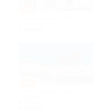
–15%
Билет на экскурсию в г. Иннополис
г. Казань, ул. Баумана, д.
11/12
от 1 360 руб.
Куплено 3
–15%
Билет на экскурсию в г. Йошкар-Ола
с дегустацией
Кремлевская
от 2 635 руб.