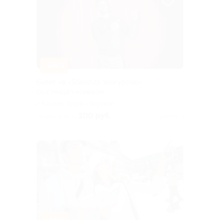
–20%
Билет на «StandUp экскурсию»
со стендап-комиком
г. Казань, парк «Черное
озеро», «Арка
100 руб.
скидка 20% за
Куплено 1
влюбленных» возле ул.
Лобачевского, д. 5,
ориентир — кафе «Черное
озеро»
–55%