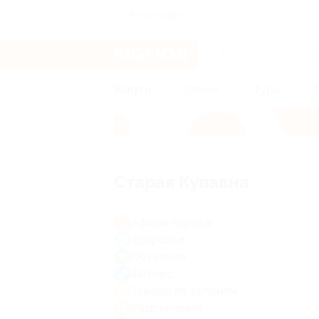
Альметьевск
Услуги
Отели
Туры
Старая Купавна
Афиша города
Здоровье
Обучение
Фитнес
Товары по купонам
Развлечения