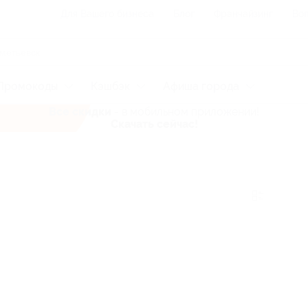
Для Вашего бизнеса
Блог
Франчайзинг
Воп
Промокоды
Кэшбэк
Афиша города
Все скидки
- в мобильном приложении!
Скачать сейчас!