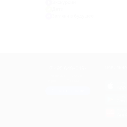
Экскурсии
Дети
Загляни в будущее
+7 495 649-649-1
МОБИЛЬНО
Для звонка из Москвы
и регионов России
загрузи
App 
Связаться с нами
загрузи
Goog
загрузи
AppG