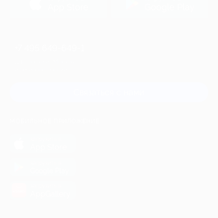
App Store
Google Play
+7 495 649-649-1
Для звонка из Москвы
и регионов России
Связаться с нами
МОБИЛЬНОЕ ПРИЛОЖЕНИЕ
загрузить в
App Store
загрузить в
Google Play
загрузить в
AppGallery