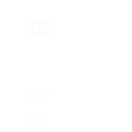
★
★
★
★
★
Все купоны (0)
Промокод (0)
Скидка (0)
Флаер (0)