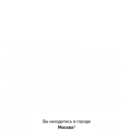
Выгодные купоны "Литрес"
"ЛитРес" - электронная библиотека, где собраны лицензионные
книги российских и зарубежных авторов - более 750000
наименований. На litres.ru читатели найдут электронные версии
классических произведений, научно-популярных и развивающих книг,
романов и детективов. Со скидками и акциями "ЛитРес" скачать
нужную книгу можно в один клик.
Сотрудники библиотеки "ЛитРес" видят, как планшеты и ридеры
стали постоянными спутниками пассажиров метро и автобусов.
Экологичная замена бумажному экземпляру - электронная книга
litres.ru - не займёт много места, откроется на смартфоне или
компьютере. Со скидками и промокодами "ЛитРес" заказать отдельный
рассказ или сборник любимого поэта можно совсем недорого.
Litres: промокоды для роста
Вы находитесь в городе
Благодаря купонам "ЛитРес" можно по демократичной цене
Москва
?
заказать аудиокнигу, которая станет верным другом в дороге и
развлечёт во время домашних дел. Скачать приложение для книг