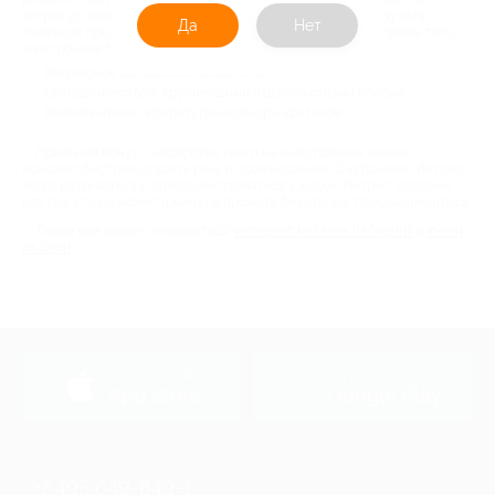
литрес.ру можно на каждый девайс, чтобы непрерывно изучать
Да
Нет
полезный предмет или следить за приключениями героя. Кроме того,
электронная библиотека litres - это:
Регулярное обновление ассортимента;
Сотрудничество с крупнейшими издательствами России;
Компетентные литературные обзоры критиков.
Приятный бонус - недорогие книги на иностранных языках -
поможет быстрее освоить речь и произношение. С купонами "Литрес"
легко развиваться и совершенствоваться. Скидки "Литрес" созданы
для тех, кто не может и минуты прожить без чтения. Присоединяйтесь.
Также вам может понравиться:
интернет магазин Лабиринт
и
книги
от Озон
загрузить в
загрузить в
App Store
Google Play
+7 495 649-649-1