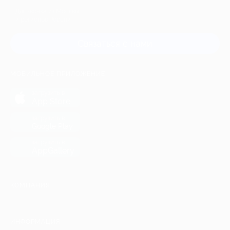
Для звонка из Москвы
и регионов России
Связаться с нами
МОБИЛЬНОЕ ПРИЛОЖЕНИЕ
загрузить в
App Store
загрузить в
Google Play
загрузить в
AppGallery
КОМПАНИЯ
ИНФОРМАЦИЯ