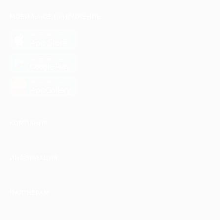
МОБИЛЬНОЕ ПРИЛОЖЕНИЕ
загрузить в
App Store
загрузить в
Google Play
загрузить в
AppGallery
КОМПАНИЯ
ИНФОРМАЦИЯ
ПАРТНЕРАМ