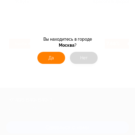
Услуги
Красота & Здоровье,
Вы находитесь в городе
47 ₽
7.68%
Кэшбэк
Кэшбэк
Москва
?
Да
Нет
+7 495 649-649-1
Для звонка из Москвы
и регионов России
Связаться с нами