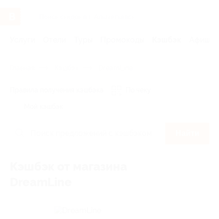
Услуги
Отели
Туры
Промокоды
Кэшбэк
Афиша 
Главная
Кэшбэк
DreamLine
Правила получения кэшбэка
По чеку
Мой кэшбэк
Найти
Кэшбэк от магазина
DreamLine