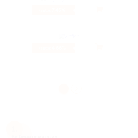
7.46%
Кэшбэк
4.66%
Кэшбэк
1
Выберите магазин