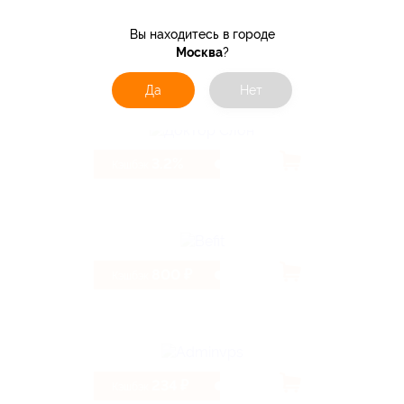
Вы находитесь в городе
5.13%
Москва
?
Кэшбэк
Да
Нет
3.2%
Кэшбэк
800 ₽
Кэшбэк
234 ₽
Кэшбэк