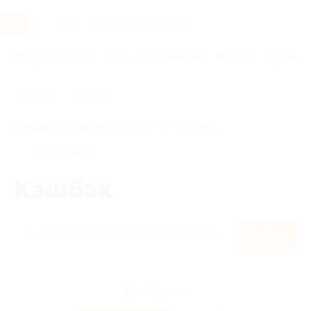
Услуги
Отели
Туры
Промокоды
Кэшбэк
Афиша 
Главная
Кэшбэк
Правила получения кэшбэка
По чеку
Мой кэшбэк
Кэшбэк
Найти