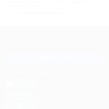
используйте по максимуму возможности нашего
кешбэк-сервиса!
Подробные правила кэшбэка здесь
+7 495 649-649-1
Для звонка из Москвы
и регионов России
Связаться с нами
МОБИЛЬНОЕ ПРИЛОЖЕНИЕ
загрузить в
App Store
загрузить в
Google Play
загрузить в
AppGallery